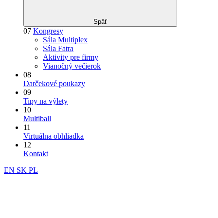
Späť
07
Kongresy
Sála Multiplex
Sála Fatra
Aktivity pre firmy
Vianočný večierok
08
Darčekové poukazy
09
Tipy na výlety
10
Multiball
11
Virtuálna obhliadka
12
Kontakt
EN
SK
PL