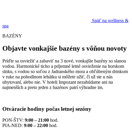
Späť na wellness &
spa
BAZÉNY
Objavte vonkajšie bazény s vôňou novoty
Príďte sa osviežiť a zabaviť na 3 nové, vonkajšie bazény so slanou
vodou. Harmonické ticho a príjemné letné osvieženie na horskom
slnku, s vodou so soľou z Jadranského mora a obľúbeným drinkom
v ruke na pohodlnom lehátku si môžete užiť, či už ste u nás
ubytovaní, alebo nie. V hoteli Impozant nezabúdame ani na
najmenších a preto jeden z bazénov patrí výhradne im.
Otváracie hodiny počas letnej sezóny
PON-ŠTV:
9
:00 – 21:00
hod.
PIA-NED:
9:00 – 22:00
hod.