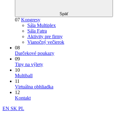
Späť
07
Kongresy
Sála Multiplex
Sála Fatra
Aktivity pre firmy
Vianočný večierok
08
Darčekové poukazy
09
Tipy na výlety
10
Multiball
11
Virtuálna obhliadka
12
Kontakt
EN
SK
PL