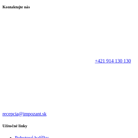
Kontaktujte nás
+421 914 130 130
recepcia@impozant.sk
Užitočné linky
Pobytové balíčky