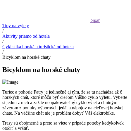
Späť
Tipy na výlety
/
Aktivity priamo od hotela
/
Cyklistika horská a turistická od hotela
/
Bicyklom na horské chaty
Bicyklom na horské chaty
Turiec a pohorie Fatry je jedinečné aj tým, že sa tu nachádza až 6
horských chát, ktoré môžu byť cieľom Vášho cyklo výletu. Vyberte
si jednu z nich a zažite neopakovateľný cyklo výlet a chutným
záverom z ponuky výborných jedál a nápojov na cieľovej horskej
chate. Na väčšine chát nie je problém dobyť Váš elektrobike.
Trasy sú obojmerné a preto sa viete v prípade potreby kedykolvek
otočiť a vrátiť.