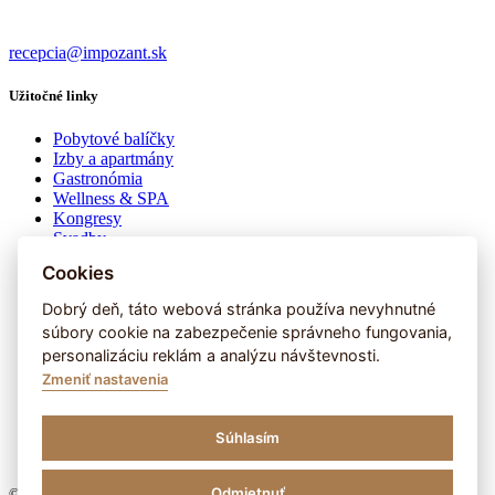
recepcia@impozant.sk
Užitočné linky
Pobytové balíčky
Izby a apartmány
Gastronómia
Wellness & SPA
Kongresy
Svadby
Tipy na výlety
Cookies
Virtuálna obhliadka
Dobrý deň, táto webová stránka používa nevyhnutné
Darčekové poukazy
súbory cookie na zabezpečenie správneho fungovania,
Multiball
personalizáciu reklám a analýzu návštevnosti.
Kontakt
Kariéra
Zmeniť nastavenia
Google reviews
Reklamačný poriadok
Všeobecné obchodné podmienky
Súhlasím
Zásady ochrany osobných údajov
Odmietnuť
© 2026, Hotel Impozant. Všetky práva vyhradené.