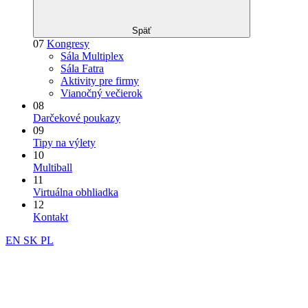
Späť
07
Kongresy
Sála Multiplex
Sála Fatra
Aktivity pre firmy
Vianočný večierok
08
Darčekové poukazy
09
Tipy na výlety
10
Multiball
11
Virtuálna obhliadka
12
Kontakt
EN
SK
PL