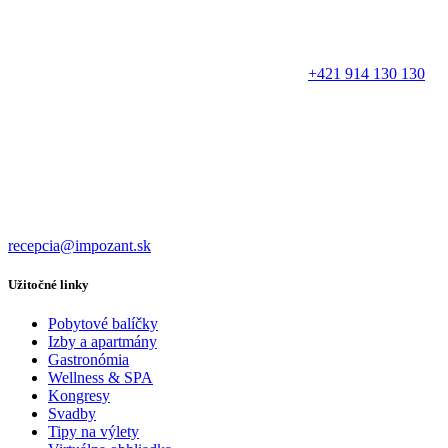
+421 914 130 130
recepcia@impozant.sk
Užitočné linky
Pobytové balíčky
Izby a apartmány
Gastronómia
Wellness & SPA
Kongresy
Svadby
Tipy na výlety