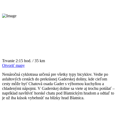
Trvanie
2:15 hod. / 35 km
Otvoriť mapy
Nenáročná cyklotrasa určená pre všetky typy bicyklov. Vedie po
asfaltových cestách do prekrásnej Gaderskej doliny, kde cieľom
cesty môže byť Chatová osada Gader s výbornou kuchyňou a
chladenými nápojmi. V Gaderskej doline sa viete aj trochu potúlať –
napríklad navštíviť horské chatu pod Blatnickým hradom a odtiaľ to
je už iba kúsok vybehnúť na blízky hrad Blatnica.