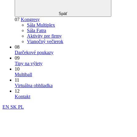
Späť
07
Kongresy
Sála Multiplex
Sála Fatra
Aktivity pre firmy
Vianočný večierok
08
Darčekové poukazy
09
Tipy na výlety
10
Multiball
11
Virtuálna obhliadka
12
Kontakt
EN
SK
PL