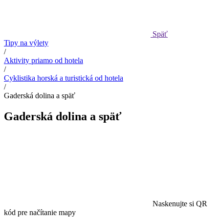
Späť
Tipy na výlety
/
Aktivity priamo od hotela
/
Cyklistika horská a turistická od hotela
/
Gaderská dolina a späť
Gaderská dolina a späť
Naskenujte si QR
kód pre načítanie mapy