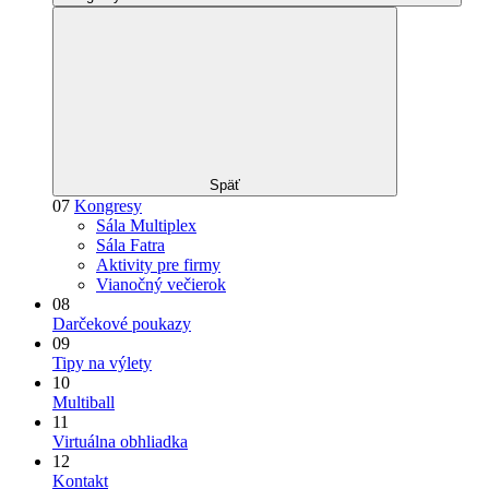
Späť
07
Kongresy
Sála Multiplex
Sála Fatra
Aktivity pre firmy
Vianočný večierok
08
Darčekové poukazy
09
Tipy na výlety
10
Multiball
11
Virtuálna obhliadka
12
Kontakt