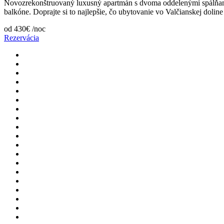
Novozrekonštruovaný luxusný apartmán s dvoma oddelenými spálňami
balkóne. Doprajte si to najlepšie, čo ubytovanie vo Valčianskej dolin
od
430€
/noc
Rezervácia