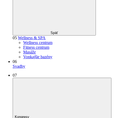
Späť
05
Wellness & SPA
Wellness centrum
Fitness centrum
Masáže
Vonkajšie bazény
06
Svadby
07
Kongresy