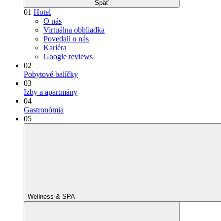
Späť
01
Hotel
O nás
Virtuálna obhliadka
Povedali o nás
Kariéra
Google reviews
02
Pobytové balíčky
03
Izby a apartmány
04
Gastronómia
05
Wellness & SPA