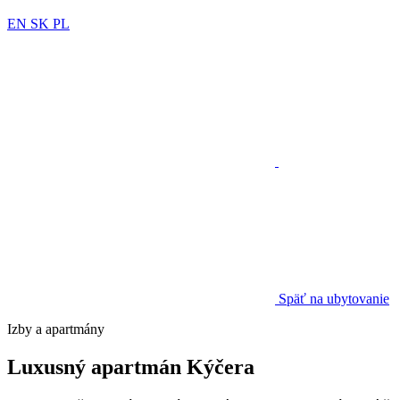
EN
SK
PL
Späť na ubytovanie
Izby a apartmány
Luxusný apartmán Kýčera