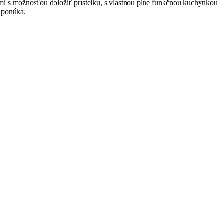
 s možnosťou doložiť prístelku, s vlastnou plne funkčnou kuchynko
e ponúka.