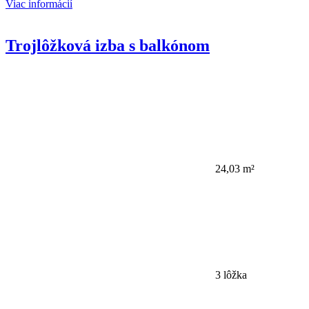
Viac informácií
Trojlôžková izba s balkónom
24,03 m²
3 lôžka