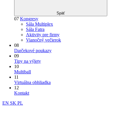
Späť
07
Kongresy
Sála Multiplex
Sála Fatra
Aktivity pre firmy
Vianočný večierok
08
Darčekové poukazy
09
Tipy na výlety
10
Multiball
11
Virtuálna obhliadka
12
Kontakt
EN
SK
PL