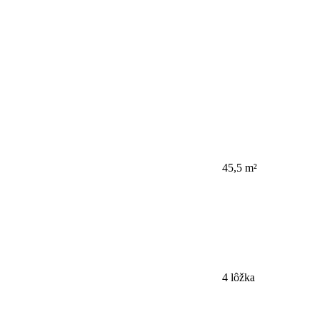
45,5 m²
4 lôžka