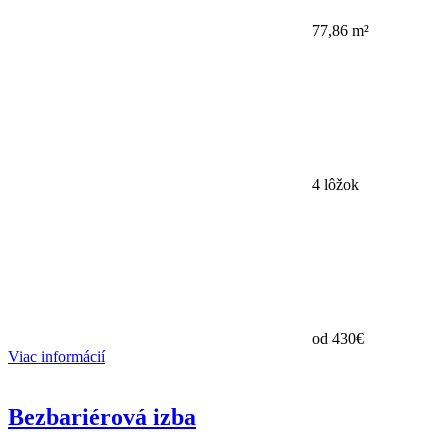
77,86 m²
4 lôžok
od
430€
Viac informácií
Bezbariérová izba